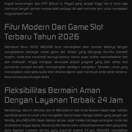
tingkat kemenangan atau RTP (Return to Player) yang sangat tinggi. Hal ini tentu saja
membuat banyak pemain merasa lebih percaya diri saat memutar spin untuk merasakan
mega jackpot hari ini.
Fitur Modern Dan Game Slot
Terbaru Tahun 2026
Memasuki tahun 2026, MEGA99 terus memanjakan para member setianya dengan
menghadirkan berbagai variasi game slot terbaru yang dilengkapi fitur-fitur interaktif
modern. Anda bisa menikmati serunya berburu bonus super scatter, memanfaatkan free
spin melimpah, hingga mengejar akumulasi jackpot progresif yang bikin setiap sesi
permainan menjadi semakin menegangkan sekaligus menghibur. Tampilan visual yang
memanjakan mata serta audio lebih dinamis dijamin akan membuat Anda betah berlama-
lama mencari peruntungan di sini.
Fleksibilitas Bermain Aman
Dengan Layanan Terbaik 24 Jam
Menariknya, seluruh aktivitas seru di MEGA99 ini bisa Anda lakukan kapan saja, bahkan
sambil bersantai di rumah untuk mengklaim bonus harian. Dengan sistem yang sangat user
friendly, situs MEGA99 dapat diakses secara cepat melalui berbagai perangkat, mulai dari
smartphone hingga laptop. Didukung oleh lisensi resmi, enkripsi keamanan data yang ketat,
serta layanan customer service yang responsif selama 24 jam, MEGA99 memastikan