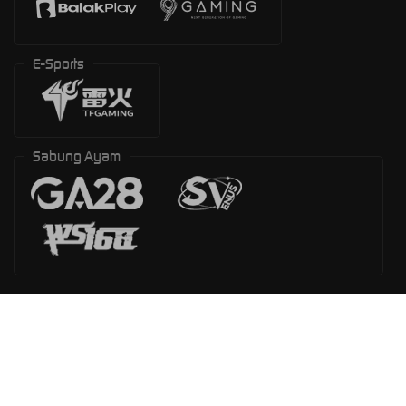
E-Sports
Sabung Ayam