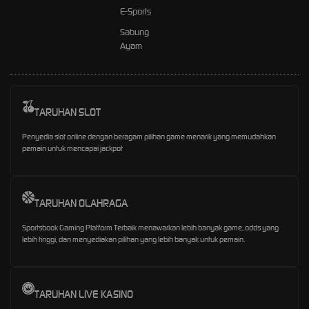
E-Sports
Sabung
Ayam
TARUHAN SLOT
Penyedia slot online dengan beragam pilihan game menarik yang memudahkan
pemain untuk mencapai jackpot
TARUHAN OLAHRAGA
Sportsbook Gaming Platform Terbaik menawarkan lebih banyak game, odds yang
lebih tinggi, dan menyediakan pilihan yang lebih banyak untuk pemain.
TARUHAN LIVE KASINO