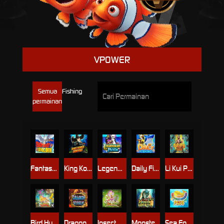
VPOWER
Semua
Fishing
permainan
Fantasy Unicorn
King Kong’s Rampage
Legendary Panda
Daily Fishing
Li Kui Pi Yu
Bird Hunter
Dragon Storm
Insect Paradise
Monster Awaken plus
Sea Food Paradise II Plus