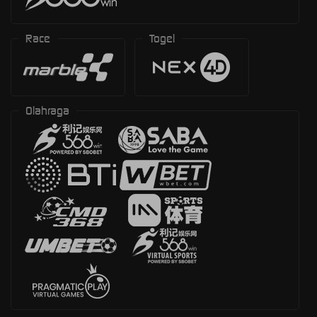
Race
Togel
Olahraga