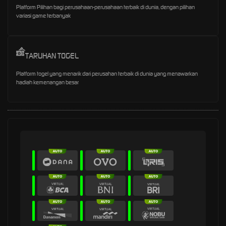
Platform Pilihan bagi perusahaan-perusahaan terbaik di dunia, dengan pilihan
variasi game terbanyak
TARUHAN TOGEL
Platform togel yang menarik dari perusahan terbaik di dunia yang menawarkan
hadiah kemenangan besar