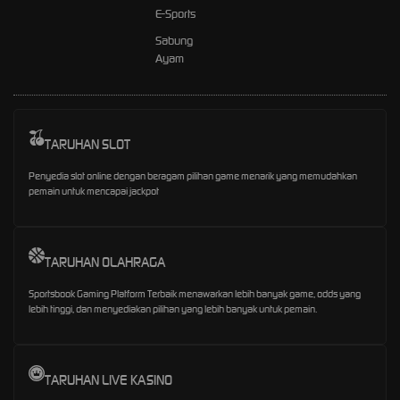
E-Sports
Sabung
Ayam
TARUHAN SLOT
Penyedia slot online dengan beragam pilihan game menarik yang memudahkan
pemain untuk mencapai jackpot
TARUHAN OLAHRAGA
Sportsbook Gaming Platform Terbaik menawarkan lebih banyak game, odds yang
lebih tinggi, dan menyediakan pilihan yang lebih banyak untuk pemain.
TARUHAN LIVE KASINO