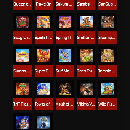
Queen of Aztec
Rave On
Sakura Neko
Samba Fiesta
SanGuo - The Brotherhood
Sexy Christmas Sirens
Spirits Fiesta
Spring Harvest
Stallion Princess
Steampunk Reloaded
Surgary bonanza
Super Phoenix
Surf Monkey
Taco Truck Delight
Temple of Gods
TNT Fiesta
Tower of Riches
Vault of Riches
Viking Valor
Wild Fish Hunter