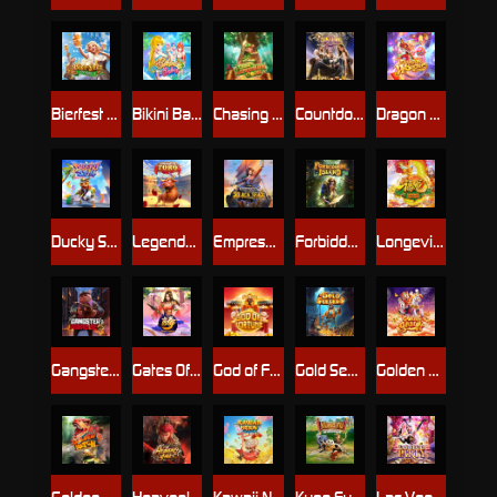
Bierfest Delight
Bikini Babes
Chasing Leprechaun Coins
Countdown to Fortune
Dragon Wonder
Ducky Spin
Legendary El Toro
Empress of the Black Seas
Forbidden Island
Longevity dragon(Fulong)
Gangster's Paradise
Gates Of Kunlun
God of Fortune
Gold Seekers
Golden Gallop