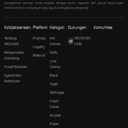
pengalaman bermain Anda berjalan dengan aman, nyaman, dan penuh keuntungan
maksimal hari ini. Jadi jangan ragu lagi, buruan gabung sekarang!
Kebijaksanaan
Platform
Kategori
Dukungan
Komunitas
Tentang
Promosi
Hot
+8559381
MEGA99
Games
1108
Loyalty
Responsible
Slots
Referral
Gambling
Live
Pusat Bantuan
Casino
Syarat dan
Race
Ketentuan
Togel
Olahraga
Crash
Game
Arcade
Poker