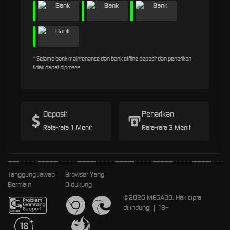
* Selama bank maintenance dan bank offline deposit dan penarikan
tidak dapat diproses
Deposit
Penarikan
Rata-rata 1 Menit
Rata-rata 3 Menit
Tanggung Jawab
Browser Yang
Bermain
Didukung
©2026 MEGA99. Hak cipta
dilindungi | 18+