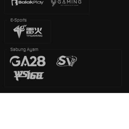
E-Sports
Sabung Ayam