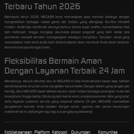
Terbaru Tahun 2026
Memasuki tahun 2026, MEGA99 terus memanjakan para member setianya dengan
menghadirkan berbagai variasi game slot terbaru yang dilengkapi fitur-fitur interaktif
modern. Anda bisa menikmati serunya berburu bonus super scatter, memanfaatkan free
spin melimpah, hingga mengejar akumulasi jackpot progresif yang bikin setiap sesi
permainan menjadi semakin menegangkan sekaligus menghibur. Tampilan visual yang
memanjakan mata serta audio lebih dinamis dijamin akan membuat Anda betah berlama-
lama mencari peruntungan di sini.
Fleksibilitas Bermain Aman
Dengan Layanan Terbaik 24 Jam
Menariknya, seluruh aktivitas seru di MEGA99 ini bisa Anda lakukan kapan saja, bahkan
sambil bersantai di rumah untuk mengklaim bonus harian. Dengan sistem yang sangat user
friendly, situs MEGA99 dapat diakses secara cepat melalui berbagai perangkat, mulai dari
smartphone hingga laptop. Didukung oleh lisensi resmi, enkripsi keamanan data yang ketat,
serta layanan customer service yang responsif selama 24 jam, MEGA99 memastikan
pengalaman bermain Anda berjalan dengan aman, nyaman, dan penuh keuntungan
maksimal hari ini. Jadi jangan ragu lagi, buruan gabung sekarang!
Kebijaksanaan
Platform
Kategori
Dukungan
Komunitas