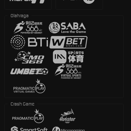
Olahraga
Crash Game