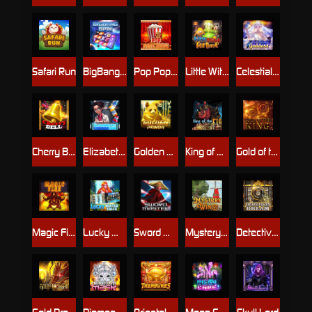
Safari Run
BigBang Spin
Pop Popcorns
Little Witch's Fortune
Celestial Goddess
Cherry Bell
Elizabeth Lab
Golden Panda
King of Pig
Gold of the King
Magic Fire
Lucky Waterfalls
Sword Master
Mystery Wind
Detective’s Dream