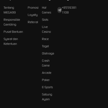
Tentang
Promosi
Hot
+8559381
MEGA99
Games
1108
Loyalty
Responsible
Slots
Referral
Gambling
Live
Pusat Bantuan
Casino
Syarat dan
Race
Ketentuan
Togel
Olahraga
Crash
Game
Arcade
Poker
E-Sports
Sabung
Ayam