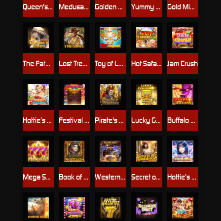
Queen's Bow
Medusa’s Blessing
Golden Kitty
Yummy Kitchen
Gold Mine Rush
The Fates of Sisters
Lost Treasure
Toy of Legend
Hot Safari Run
Jam Crush
Hottie’s Vacation
Festival of the Dead
Pirate's Treasure
Lucky Goldbar
Buffalo Begins
Mega Sevens
Book of Pharaoh
Western Sherrif
Secret of Goddess
Hottie’s Paradise