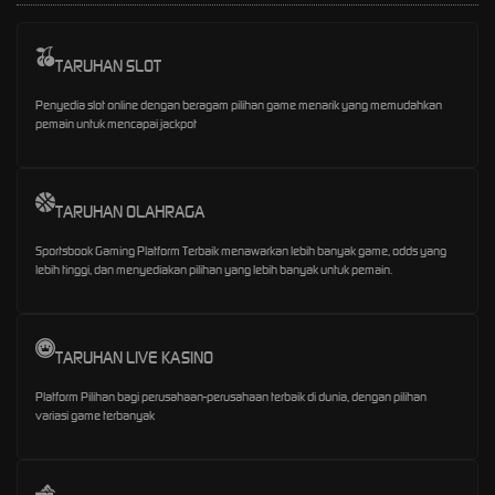
TARUHAN SLOT
Penyedia slot online dengan beragam pilihan game menarik yang memudahkan
pemain untuk mencapai jackpot
TARUHAN OLAHRAGA
Sportsbook Gaming Platform Terbaik menawarkan lebih banyak game, odds yang
lebih tinggi, dan menyediakan pilihan yang lebih banyak untuk pemain.
TARUHAN LIVE KASINO
Platform Pilihan bagi perusahaan-perusahaan terbaik di dunia, dengan pilihan
variasi game terbanyak