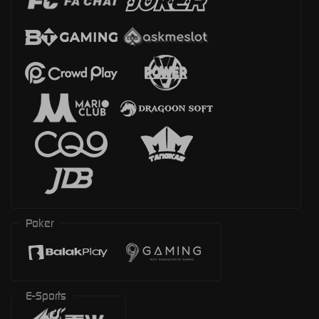
Poker
E-Sports