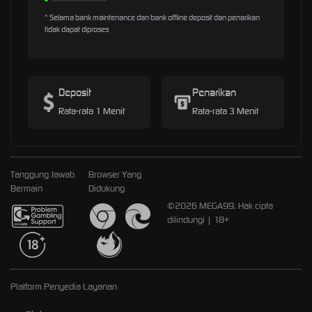
* Selama bank maintenance dan bank offline deposit dan penarikan
tidak dapat diproses
Deposit
Penarikan
Rata-rata 1 Menit
Rata-rata 3 Menit
Tanggung Jawab
Browser Yang
Bermain
Didukung
©2026 MEGA99. Hak cipta
dilindungi | 18+
Platform Penyedia Layanan