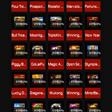
Four Treasures
Prosperity Tiger
Rooster In Love
MarvelousIV
FortuneHorse
RTP
89%
RTP
82%
RTP
92%
RTP
81%
RTP
94%
Bull Treasure
Moonlight Treasure
TripleKingKong
Winning Mask II
New Year
RTP
85%
RTP
90%
RTP
83%
RTP
88%
RTP
82%
Piggy Bank
GoLaiFu
Magic Ace
Open Sesame Mega
Olympian Temple
RTP
82%
RTP
86%
RTP
92%
RTP
88%
RTP
83%
Lucky Dragons
DragonsWorld
Wukong
Winning Mask
MinerBabe
RTP
94%
RTP
95%
RTP
94%
RTP
84%
RTP
95%