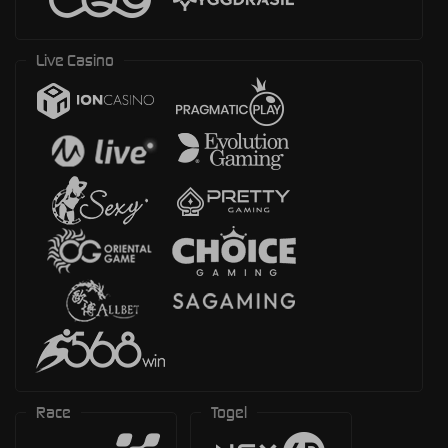
Live Casino
Race
Togel