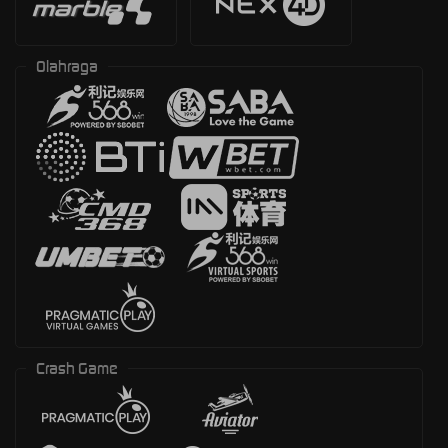
Olahraga
Crash Game