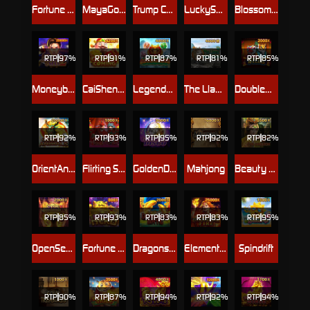
Fortune Treasure
MayaGoldCrazy
Trump Card
LuckySeven
Blossom of Wealth
RTP
97%
RTP
91%
RTP
87%
RTP
81%
RTP
85%
Moneybags Man 2
CaiShen Coming
Legendary5
The Llama Adventure
DoubleWilds
RTP
92%
RTP
93%
RTP
95%
RTP
92%
RTP
82%
OrientAnimals
Flirting Scholar Tang
GoldenDisco
Mahjong
Beauty And The Kingdom
RTP
85%
RTP
93%
RTP
83%
RTP
83%
RTP
95%
OpenSesameII
Fortune Neko
DragonsGate
Elemental Link Fire
Spindrift
RTP
90%
RTP
87%
RTP
94%
RTP
92%
RTP
94%