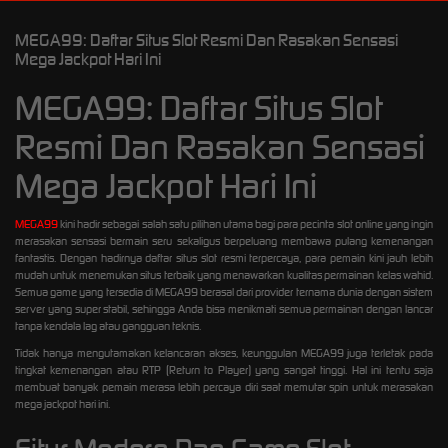
MEGA99: Daftar Situs Slot Resmi Dan Rasakan Sensasi
Mega Jackpot Hari Ini
MEGA99: Daftar Situs Slot
Resmi Dan Rasakan Sensasi
Mega Jackpot Hari Ini
MEGA99
kini hadir sebagai salah satu pilihan utama bagi para pecinta slot online yang ingin
merasakan sensasi bermain seru sekaligus berpeluang membawa pulang kemenangan
fantastis. Dengan hadirnya daftar situs slot resmi terpercaya, para pemain kini jauh lebih
mudah untuk menemukan situs terbaik yang menawarkan kualitas permainan kelas wahid.
Semua game yang tersedia di MEGA99 berasal dari provider ternama dunia dengan sistem
server yang super stabil, sehingga Anda bisa menikmati semua permainan dengan lancar
tanpa kendala lag atau gangguan teknis.
Tidak hanya mengutamakan kelancaran akses, keunggulan MEGA99 juga terletak pada
tingkat kemenangan atau RTP (Return to Player) yang sangat tinggi. Hal ini tentu saja
membuat banyak pemain merasa lebih percaya diri saat memutar spin untuk merasakan
mega jackpot hari ini.