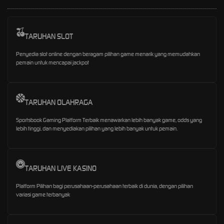
TARUHAN SLOT
Penyedia slot online dengan beragam pilihan game menarik yang memudahkan
pemain untuk mencapai jackpot
TARUHAN OLAHRAGA
Sportsbook Gaming Platform Terbaik menawarkan lebih banyak game, odds yang
lebih tinggi, dan menyediakan pilihan yang lebih banyak untuk pemain.
TARUHAN LIVE KASINO
Platform Pilihan bagi perusahaan-perusahaan terbaik di dunia, dengan pilihan
variasi game terbanyak