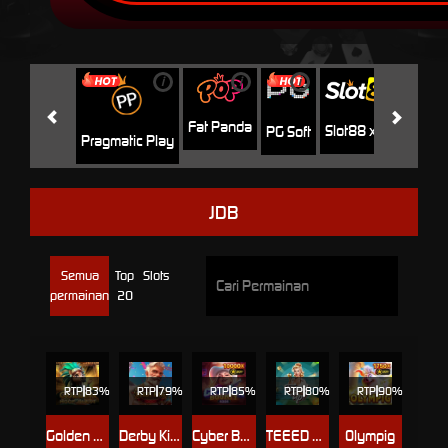
i
i
i
i
i
Facha
Fat Panda
Slot88 x PP
PG Soft
Pragmatic Play
JDB
Semua
Top
Slots
permainan
20
RTP
83%
RTP
79%
RTP
85%
RTP
80%
RTP
90%
Golden Hoof Quest
Derby King
Cyber Bounty 4096
TEEED UP!
Olympig